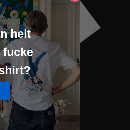
n helt
 fucke
shirt?