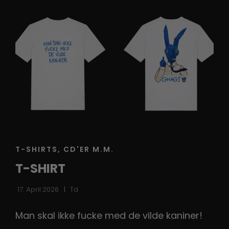
CAT
T-SHIRTS, CD'ER M.M.
LINKS
T-SHIRT
17. April 2026
Td
Man skal ikke fucke med de vilde kaniner!