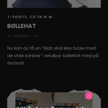
CAT
T-SHIRTS, CD'ER M.M.
h
LINKS
BØLLEHAT
4. June 2026
Td
Nu kan du få en “Man skal ikke fucke med
de vilde kaniner” vendbar bøllehat med på
festival!